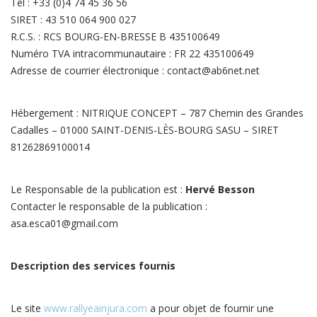
Tél : +33 (0)4 74 45 36 56
SIRET : 43 510 064 900 027
R.C.S. : RCS BOURG-EN-BRESSE B 435100649
Numéro TVA intracommunautaire : FR 22 435100649
Adresse de courrier électronique : contact@ab6net.net
Hébergement : NITRIQUE CONCEPT – 787 Chemin des Grandes
Cadalles – 01000 SAINT-DENIS-LÈS-BOURG SASU – SIRET
81262869100014
Le Responsable de la publication est :
Hervé Besson
Contacter le responsable de la publication :
asa.esca01@gmail.com
Description des services fournis
Le site
www.rallyeainjura.com
a pour objet de fournir une