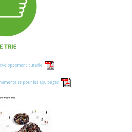
développement durable
nnementales pour les équipages
*******