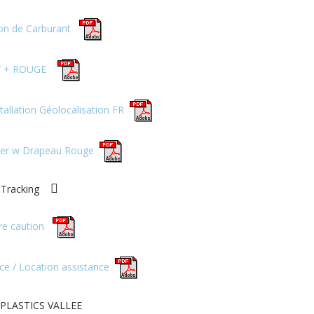
ion de Carburant
/ + ROUGE
nstallation Géolocalisation FR
ker w Drapeau Rouge
o Tracking
re caution
e / Location assistance
 PLASTICS VALLEE