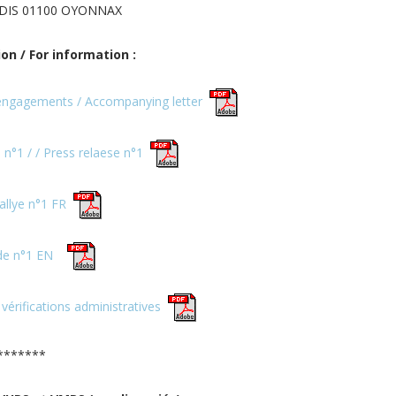
DIS 01100 OYONNAX
on / For information :
engagements / Accompanying letter
°1 / / Press relaese n°1
allye n°1 FR
de n°1 EN
érifications administratives
*******