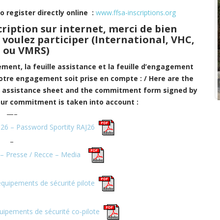
o register directly online :
www.ffsa-inscriptions.org
scription sur internet, merci de bien
 voulez participer (International, VHC,
 ou VMRS)
ment, la feuille assistance et la feuille d’engagement
otre engagement soit prise en compte : / Here are the
e assistance sheet and the commitment form signed by
our commitment is taken into account :
—–
26 – Password Sportity RAJ26
–
– Presse / Recce – Media
équipements de sécurité pilote
uipements de sécurité co-pilote