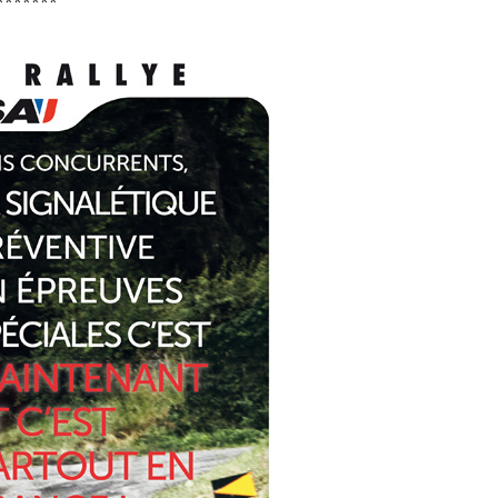
*******