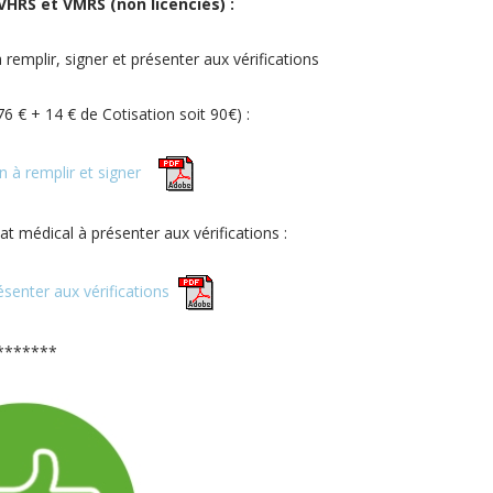
VHRS et VMRS (non licenciés) :
 remplir, signer et présenter aux vérifications
6 € + 14 € de Cotisation soit 90€) :
on à remplir et signer
at médical à présenter aux vérifications :
ésenter aux vérifications
*******