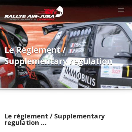
Togg
navig
Le Règlement /
Supplementary regulation
Le règlement / Supplementary
regulation …