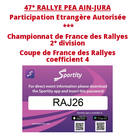
47° RALLYE PEA AIN-JURA
Participation Etrangère Autorisée
***
Championnat de France des Rallyes
2° division
Coupe de France des Rallyes
coefficient 4