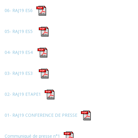
06- RAJ19 ES6
05- RAJ19 ES5
04- RAJ19 ES4
03- RAJ19 ES3
02- RAJ19 ETAPE1
01- RAJ19 CONFERENCE DE PRESSE
Communiqué de presse n°1