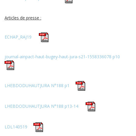
Articles de presse :
ECHAP_RAJ19
journal-ainpact-haut-bugey-haut-jura-s21-1558336078 p10
LHEBDODUHAUTJURA N°188 p1
LHEBDODUHAUTJURA N°188 p13-14
LDL140519